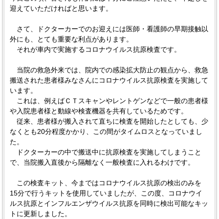
迎えていただければと思います。
さて、ドクターカーでのお迎えには医師・看護師の早期接触以
外にも、とても重要な利点があります。
それが車内で実施するコロナウイルス抗原検査です。
当院の救急外来では、院内での感染拡大防止の観点から、救急
搬送された患者様みなさんにコロナウイルス抗原検査を実施して
います。
これは、例えばＣＴスキャンやレントゲンなどで一般の患者様
や入院患者様と動線や検査機器を共有しているためです。
従来、患者様が搬入されて直ちに検査を開始したとしても、少
なくとも20分程度かかり、この間がタイムロスとなっていまし
た。
ドクターカーの中で搬送中に抗原検査を実施してしまうこと
で、当院搬入直後から隔離なく一般検査に入れるわけです。
この検査キット、今まではコロナウイルス抗原の検出のみを
15分で行うキットを使用していましたが、この度、コロナウイ
ルス抗原とインフルエンザウイルス抗原を同時に検出可能なキッ
トに更新しました。