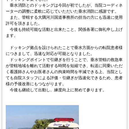
垂水消防とのドッキングは今回が初でしたが、当院コーディネ
ーターの調整に柔軟に応じていただいた垂水消防に感謝です。
また、管轄する大隅河川国道事務所の担当の方にも迅速に使用
許可を頂きました。
今後も持続可能な活動と出来たこと、関係各署に御礼申し上げ
ます。
ドッキング拠点を設けられたことで垂水方面からの転院患者様
につきまして、迅速な対応が可能となりました。
ドッキングポイントで引継ぎを行うことで、垂水管轄の救急車
が管轄地域を離れて活動する時間を短縮でき、転送に同乗いただ
く看護師さんやお医者さんの拘束時間を半減できる上、当院とし
ても自院スタッフによる評価・引継ぎが迅速化できるため、患者
様の予後改善にもつながります。
今後も継続して出動し、練度向上に努めて参ります。