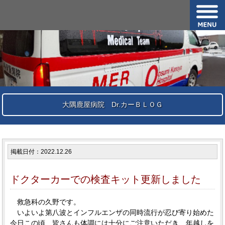
大隅鹿屋病院 Dr.カーＢＬＯＧ
掲載日付：2022.12.26
ドクターカーでの検査キット更新しました
救急科の久野です。
いよいよ第八波とインフルエンザの同時流行が忍び寄り始めた
今日この頃、皆さんも体調には十分にご注意いただき、年越しを