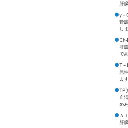
肝
γ－
腎
し
Ch
肝
で
T－
急
ま
TP(
血
め
Ａｌ
肝