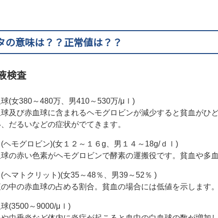
-タの意味は？？正常値は？？
液検査
球(女380～480万、男410～530万/μｌ)
血球及び赤血球に含まれるヘモグロビンが減少すると貧血がひ
い、だるいなどの症状がでてきます。
(ヘモグロビン)(女１２～１６g、男１４～18g/ｄｌ)
血球の赤い色素がヘモグロビンで酵素の運搬役です。貧血や多
(ヘマトクリット)(女35～48％、男39～52％ )
液の中の赤血球の占める割合。貧血の場合には低値を示します
球(3500～9000/μｌ)
炎や虫垂炎など体内に炎症が起こると血中の白血球の数が増加