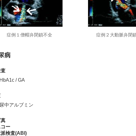
症例１僧帽弁閉鎖不全
症例２大動脈弁閉
尿病
検査
HbA1c / GA
査
/ 尿中アルブミン
写真
エコー
派検査(ABI)