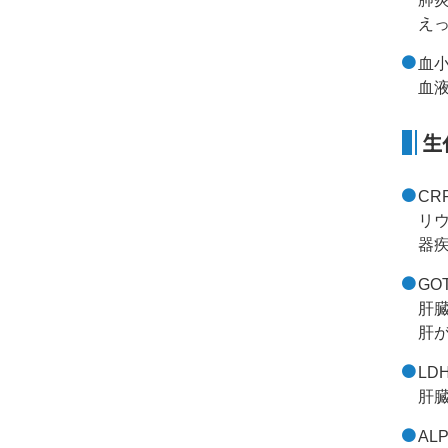
え
血小
血
生
CR
リ
器
GOT
肝
肝
LDH
肝
AL