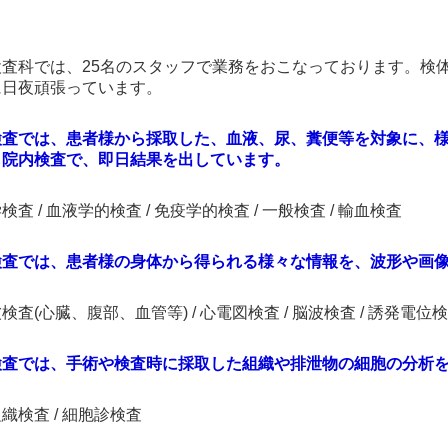
査科では、25名のスタッフで業務をおこなっております。検体
に日夜頑張っています。
検査では、患者様から採取した、血液、尿、糞便等を対象に、
も院内検査で、即日結果を出しています。
検査 / 血液学的検査 / 免疫学的検査 / 一般検査 / 輸血検査
検査では、患者様の身体から得られる様々な情報を、波形や画
検査(心臓、腹部、血管等) / 心電図検査 / 脳波検査 / 誘発電位検
検査では、手術や検査時に採取した組織や排泄物の細胞の分析
織検査 / 細胞診検査