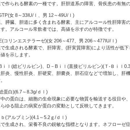
臓で作られる酵素の一種です。肝胆道系の障害、骨疾患の有無
GTP(女 8～33IU/ｌ、男 12～49U/ｌ)
臓、膵臓、胆道に多く含まれる酵素、主にアルコール性肝障害
ます。アルコール常飲者では、高値を示すのが特徴です。
-E(コリンエステラーゼ)(女 206～477、男 206～477IU/ｌ)
臓で生成される酵素で、肝障害、(肝実質障害)により活性が低
高値を示します。
Bｉｌ(総ビリルビン)、D－Bⅰｌ(直接ビリルビン)(Ｔ-Ｂⅰｌ0.3～1.
性肝炎、慢性肝炎、肝硬変、胆嚢炎、胆石症などで増加し、肝
す。
総蛋白)(6.7～8.3g/ｄｌ)
清中の蛋白は、細胞の生命現象に必要な物質を輸送する役目や
あらゆる阻止の病変が蛋白の変動として反映してきます。
ｂ(アルブミン)(4.1～5.2ｇ/ｄｌ)
臓で生成され、栄養不良の鋭敏な指標となります。ネフローゼ