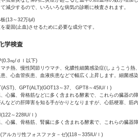
って減少するので、いろいろな病気の診断に検査されます。
板(13～32万/μl)
液を凝固(止血)させるために必要な成分です。
化学検査
P(0.3㎎/ｄｌ以下)
ウマチ熱、慢性関節リウマチ、化膿性細菌感染症(しょうこう熱
疾患、心血管疾患、血液疾患などで幅広く上昇します。細菌感
(AST)、GPT(ALT)(GOT13～37、 GPT8～45IU/ｌ)
臓、心臓、骨格筋などに多く含まれる酵素で、これらの臓器の
がんなどの肝障害を知る手がかりとなりますが、心筋梗塞、筋
(122～228IU/ｌ)
臓、心臓、骨格筋、腎臓に多く含まれる酵素で、これらの臓器
P(アルカリ性フォスファタ－ゼ)(118～335IU/ｌ)