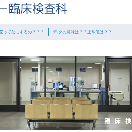
臨床検査科
査ってなにするの？？？
デ-タの意味は？？正常値は？？