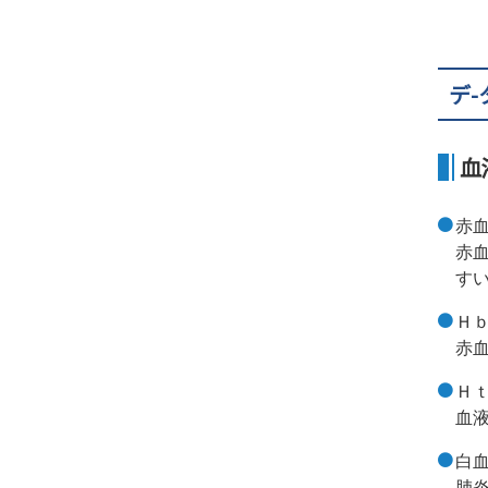
デ
血
赤血
赤
す
Ｈｂ
赤
Ｈｔ
血
白血
肺