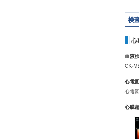
検
心
血液
CK-MB
心電
心電図
心臓