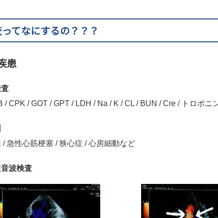
査ってなにするの？？？
疾患
検査
 / CPK / GOT / GPT / LDH / Na / K / CL / BUN / Cre / トロポニ
図
 / 急性心筋梗塞 / 狭心症 / 心房細動など
超音波検査