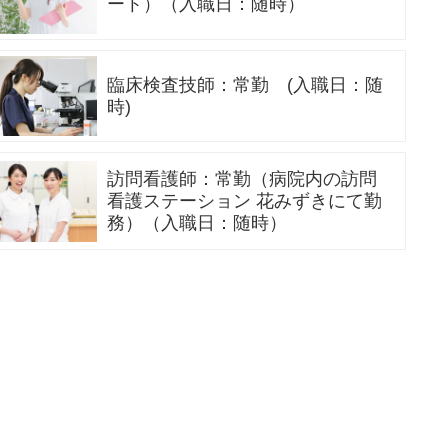
ート）（入職日：随時）
臨床検査技師：常勤 (入職日：随
時)
訪問看護師：常勤（病院内の訪問
看護ステーション 花みずきにて勤
務）（入職日：随時）