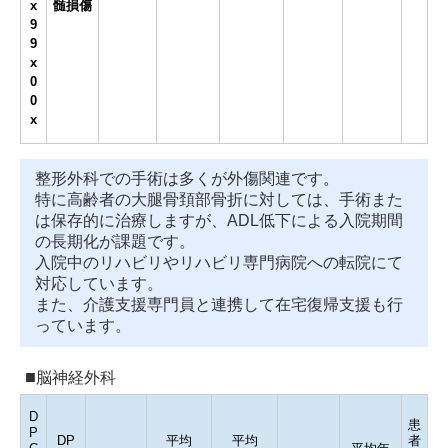
x
髄損傷
9
9
x
0
0
x
整形外科での手術は多くが外傷関連です。
特に高齢者の大腿骨頚部骨折に対しては、手術また
は保存的に治療しますが、ADL低下による入院期間
の長期化が課題です。
入院中のリハビリやリハビリ専門病院への転院にて
対応しています。
また、介護支援専門員と連携して在宅復帰支援も行
っています。
脳神経外科
D
患
P
DP
平均
平均
者