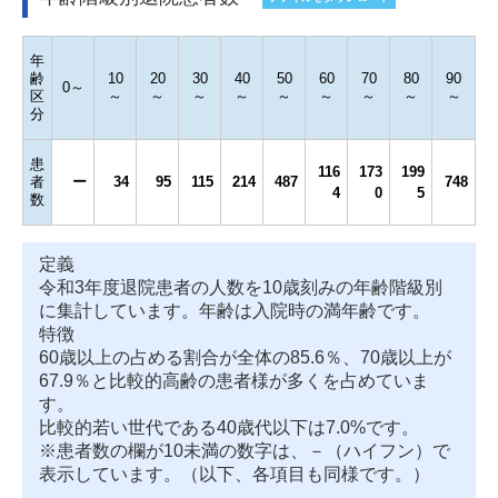
年
齢
10
20
30
40
50
60
70
80
90
0～
区
～
～
～
～
～
～
～
～
～
分
患
116
173
199
者
ー
34
95
115
214
487
748
4
0
5
数
定義
令和3年度退院患者の人数を10歳刻みの年齢階級別
に集計しています。年齢は入院時の満年齢です。
特徴
60歳以上の占める割合が全体の85.6％、70歳以上が
67.9％と比較的高齢の患者様が多くを占めていま
す。
比較的若い世代である40歳代以下は7.0%です。
※患者数の欄が10未満の数字は、－（ハイフン）で
表示しています。（以下、各項目も同様です。）