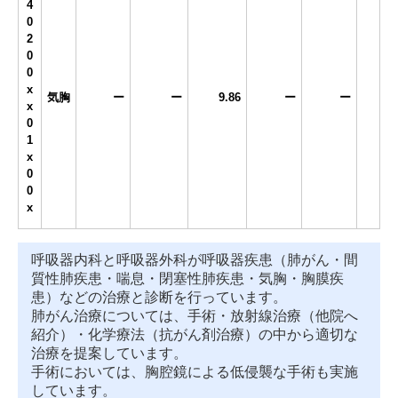
4
0
2
0
0
x
気胸
ー
ー
9.86
ー
ー
x
0
1
x
0
0
x
呼吸器内科と呼吸器外科が呼吸器疾患（肺がん・間
質性肺疾患・喘息・閉塞性肺疾患・気胸・胸膜疾
患）などの治療と診断を行っています。
肺がん治療については、手術・放射線治療（他院へ
紹介）・化学療法（抗がん剤治療）の中から適切な
治療を提案しています。
手術においては、胸腔鏡による低侵襲な手術も実施
しています。