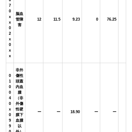
7
0
脳血
x
管障
12
11.5
9.23
0
76.25
x
害
0
2
x
0
x
x
非外
0
傷性
1
頭蓋
0
内血
0
腫
4
（非
0
外傷
x
性硬
ー
ー
18.90
ー
ー
0
膜下
9
血腫
9
以
0
外）