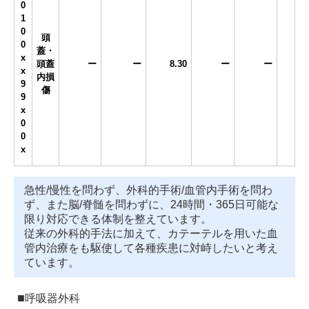
0
1
0
頭
0
蓋・
x
頭蓋
ー
ー
8.30
ー
ー
x
内損
9
傷
9
x
0
0
x
急性/慢性を問わず、外科的手術/血管内手術を問わ
ず、また脳/脊髄を問わずに、24時間・365日可能な
限り対応できる体制を整えています。
従来の外科的手法に加えて、カテーテルを用いた血
管内治療をも駆使して各種疾患に対峙したいと考え
ています。
呼吸器外科