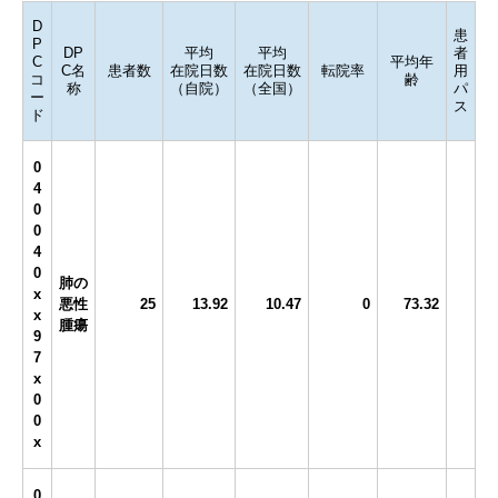
D
患
P
DP
平均
平均
者
C
平均年
C名
患者数
在院日数
在院日数
転院率
用
コ
齢
称
（自院）
（全国）
パ
ー
ス
ド
0
4
0
0
4
0
肺の
x
悪性
25
13.92
10.47
0
73.32
x
腫瘍
9
7
x
0
0
x
0