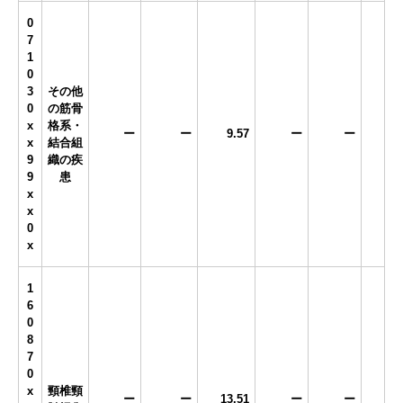
0
7
1
0
3
その他
0
の筋骨
x
格系・
ー
ー
9.57
ー
ー
x
結合組
9
織の疾
9
患
x
x
0
x
1
6
0
8
7
0
x
頸椎頸
ー
ー
13.51
ー
ー