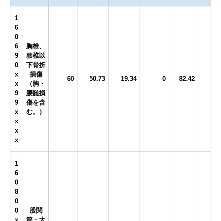
1
6
0
6
胸椎、
9
腰椎以
0
下骨折
x
損傷
60
50.73
19.34
0
82.42
x
（胸・
9
腰髄損
9
傷を含
x
む。）
x
x
x
1
6
0
8
0
0
股関
x
節・大