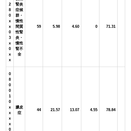
2
腎炎
8
症候
0
群・
x
慢性
x
間質
59
5.98
4.60
0
71.31
0
性腎
3
炎・
x
慢性
0
腎不
x
全
x
0
8
0
0
1
0
x
膿皮
44
21.57
13.07
4.55
78.84
x
症
x
x
0