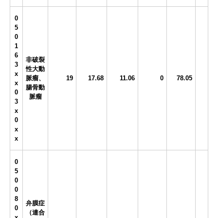
0
5
0
1
6
非破裂
3
性大動
x
脈瘤、
19
17.68
11.06
0
78.05
x
腸骨動
0
脈瘤
3
x
0
x
x
0
5
0
0
8
弁膜症
0
（連合
x