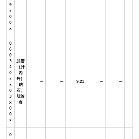
9
x
0
0
x
0
6
0
3
胆管
4
（肝
0
内
x
外）
ー
ー
9.21
ー
ー
x
結
0
石、
3
胆管
x
炎
0
0
x
0