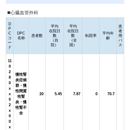
心臓血管外科
D
平均
平均
患
P
在院日
在院日
者
C
DPC
平均年
患者数
数
数
転院率
用
コ
名称
齢
（自
（全
パ
ー
院）
国）
ス
ド
11
0
2
慢性腎
8
炎症候
0
群・慢
x
性間質
x
20
5.45
7.87
0
70.7
性腎
0
炎・慢
2
性腎不
x
全
0
0
x