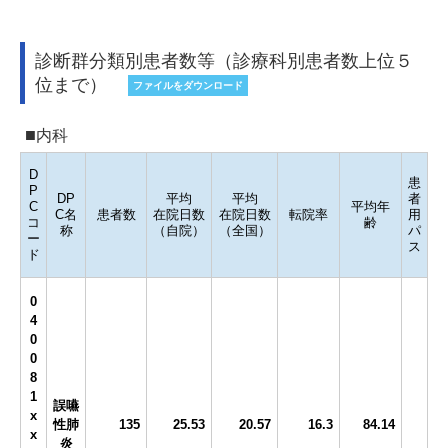
診断群分類別患者数等（診療科別患者数上位５
位まで）
ファイルをダウンロード
内科
D
患
P
DP
平均
平均
者
C
平均年
C名
患者数
在院日数
在院日数
転院率
用
コ
齢
称
（自院）
（全国）
パ
ー
ス
ド
0
4
0
0
8
1
誤嚥
x
性肺
135
25.53
20.57
16.3
84.14
x
炎