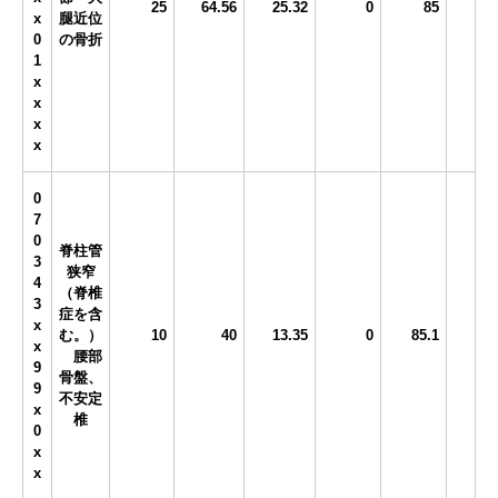
25
64.56
25.32
0
85
x
腿近位
0
の骨折
1
x
x
x
x
0
7
0
脊柱管
3
狭窄
4
（脊椎
3
症を含
x
む。）
10
40
13.35
0
85.1
x
腰部
9
骨盤、
9
不安定
x
椎
0
x
x