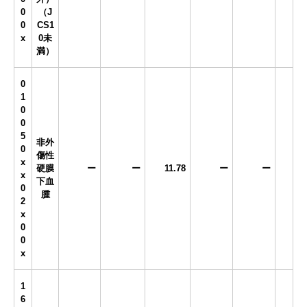
0
（J
0
CS1
x
0未
満）
0
1
0
0
5
非外
0
傷性
x
硬膜
ー
ー
11.78
ー
ー
x
下血
0
腫
2
x
0
0
x
1
6