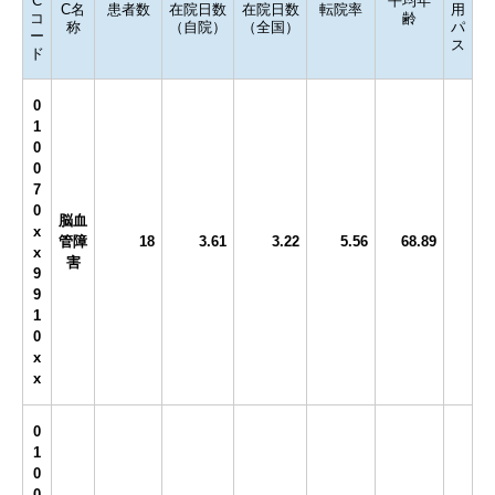
C
平均年
C名
患者数
在院日数
在院日数
転院率
用
コ
齢
称
（自院）
（全国）
パ
ー
ス
ド
0
1
0
0
7
0
脳血
x
管障
18
3.61
3.22
5.56
68.89
x
害
9
9
1
0
x
x
0
1
0
0