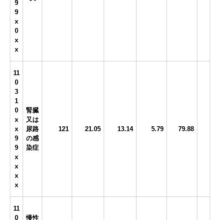
9
9
x
0
x
x
11
0
3
1
0
腎臓
x
又は
x
尿路
121
21.05
13.14
5.79
79.88
9
の感
9
染症
x
x
x
x
11
0
慢性