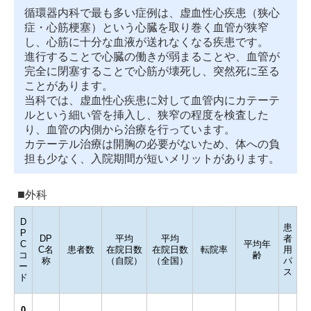
循環器内科で最も多い症例は、虚血性心疾患（狭心
症・心筋梗塞）という心臓を取り巻く血管が狭窄
し、心筋に十分な血液が送れなくなる疾患です。
進行することで心臓の働きが弱まることや、血管が
完全に閉塞することで心筋が壊死し、突然死に至る
ことがあります。
当科では、虚血性心疾患に対して血管内にカテーテ
ルという細い管を挿入し、狭窄の程度を検査した
り、血管の内側から治療を行っています。
カテーテル治療は開胸の必要がないため、体への負
担も少なく、入院期間が短いメリットがあります。
外科
D
患
P
DP
平均
平均
者
C
平均年
C名
患者数
在院日数
在院日数
転院率
用
コ
齢
称
（自院）
（全国）
パ
ー
ス
ド
0