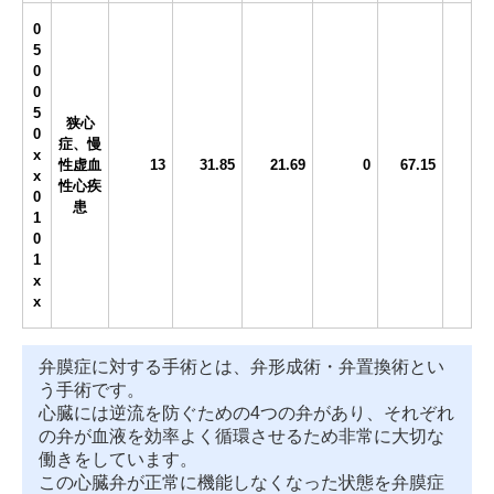
0
5
0
0
5
狭心
0
症、慢
x
性虚血
13
31.85
21.69
0
67.15
x
性心疾
0
患
1
0
1
x
x
弁膜症に対する手術とは、弁形成術・弁置換術とい
う手術です。
心臓には逆流を防ぐための4つの弁があり、それぞれ
の弁が血液を効率よく循環させるため非常に大切な
働きをしています。
この心臓弁が正常に機能しなくなった状態を弁膜症