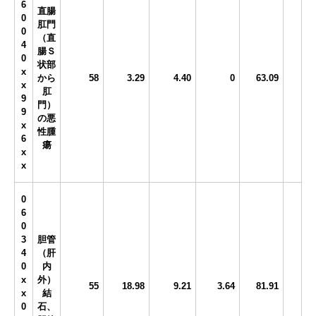
6
直腸
0
肛門
0
（直
4
腸Ｓ
0
状部
x
から
58
3.29
4.40
0
63.09
x
肛
9
門）
9
の悪
x
性腫
6
瘍
x
x
0
6
0
3
胆管
4
（肝
0
内
x
外）
55
18.98
9.21
3.64
81.91
x
結
0
石、