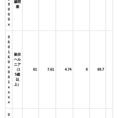
腸閉
9
塞
0
0
0
x
0
6
0
1
鼠径
6
ヘル
0
ニア
x
（1
61
7.61
4.74
0
69.7
0
5歳
0
以
1
上）
x
x
x
x
0