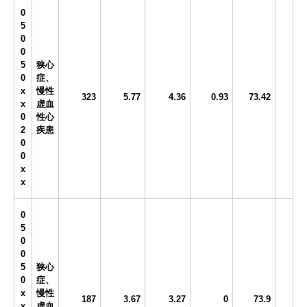
0
5
0
0
5
狭心
0
症、
x
慢性
323
5.77
4.36
0.93
73.42
x
虚血
0
性心
2
疾患
0
0
x
x
0
5
0
0
5
狭心
0
症、
x
慢性
187
3.67
3.27
0
73.9
x
虚血