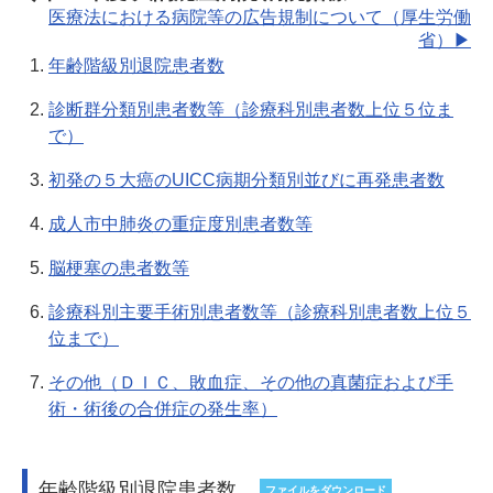
医療法における病院等の広告規制について（厚生労働
省）
年齢階級別退院患者数
診断群分類別患者数等（診療科別患者数上位５位ま
で）
初発の５大癌のUICC病期分類別並びに再発患者数
成人市中肺炎の重症度別患者数等
脳梗塞の患者数等
診療科別主要手術別患者数等（診療科別患者数上位５
位まで）
その他（ＤＩＣ、敗血症、その他の真菌症および手
術・術後の合併症の発生率）
年齢階級別退院患者数
ファイルをダウンロード