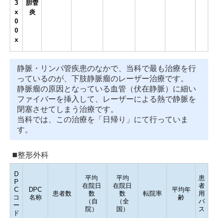
3
胆管
x
炎
0
0
x
静脈・リンパ管疾患のなかで、当科で最も治療を行
っているのが、下肢静脈瘤のレーザー治療です。
静脈瘤の原因となっている血管（伏在静脈）に細い
ファイバーを挿入して、レーザーによる熱で静脈を
閉塞させてしまう治療です。
当科では、この治療を「日帰り」にて行っていま
す。
整形外科
D
平均
平均
患
P
在院日
在院日
者
C
DPC
平均年
患者数
数
数
転院率
用
コ
名称
齢
（自
（全
パ
ー
院）
国）
ス
ド