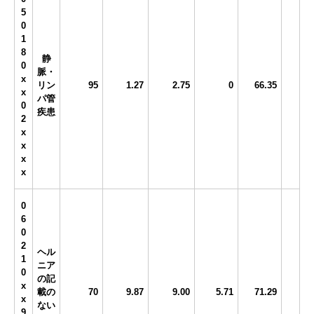
5
0
1
8
静
0
脈・
x
リン
95
1.27
2.75
0
66.35
x
パ管
0
疾患
2
x
x
x
x
0
6
0
2
ヘル
1
ニア
0
の記
x
載の
70
9.87
9.00
5.71
71.29
x
ない
9