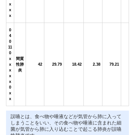
x
x
x
0
4
0
11
0
x
間質
x
性肺
42
29.79
18.42
2.38
79.21
x
炎
x
x
0
x
x
誤嚥とは、食べ物や唾液などが気管から肺に入って
しまうことをいい、その食べ物や唾液に含まれた細
菌が気管から肺に入り込むことで起こる肺炎が誤嚥