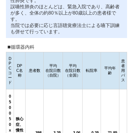
性肺炎です。
誤嚥性肺炎のほとんどは、緊急入院であり、高齢者
が多く、全体の約80％以上が80歳以上の患者様で
す。
当院では必要に応じ言語聴覚療法士による嚥下訓練
も併せて行っています。
循環器内科
D
患
P
DP
平均
平均
者
C
平均年
C名
患者数
在院日数
在院日数
転院率
用
コ
齢
称
（自院）
（全国）
パ
ー
ス
ド
0
5
0
0
5
狭心
0
症、
x
慢性
398
3.25
3.06
0.25
71.85