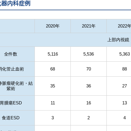
化器内科症例
2020年
2021年
2022
上部内視鏡
全件数
5,116
5,536
5,363
消化管止血術
68
70
88
静脈瘤硬化術・結
35
36
27
紫術
胃腫瘍ESD
11
16
13
食道ESD
3
2
4