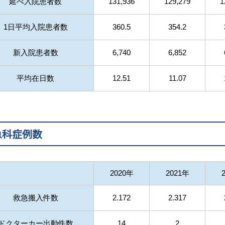
延べ入院患者数
131,936
129,279
1
1日平均入院患者数
360.5
354.2
新入院患者数
6,740
6,852
平均在日数
12.51
11.07
急科症例数
2020年
2021年
救急搬入件数
2.172
2.317
ドクターカー出動件数
14
2