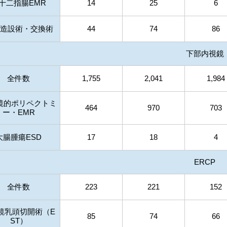
十二指腸EMR
14
25
6
G造設術・交換術
44
74
86
下部内視鏡
全件数
1,755
2,041
1,984
鏡的ポリペクトミ
464
970
703
ー・EMR
大腸腫瘍ESD
17
18
4
ERCP
全件数
223
221
152
鏡乳頭切開術（E
85
74
66
ST）