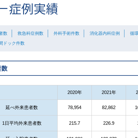
症例実績
者数
救急科症例数
外科手術件数
消化器内科症例
循
間ドック件数
者数
2020年
2021年
延べ外来患者数
78,954
82,862
1
1日平均外来患者数
215.7
226.9