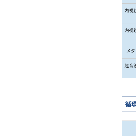
内視
内視
メタ
超音
循