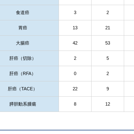
食道癌
3
2
胃癌
13
21
大腸癌
42
53
肝癌（切除）
2
5
肝癌（RFA）
0
2
肝癌（TACE）
22
9
膵胆動系腫瘍
8
12