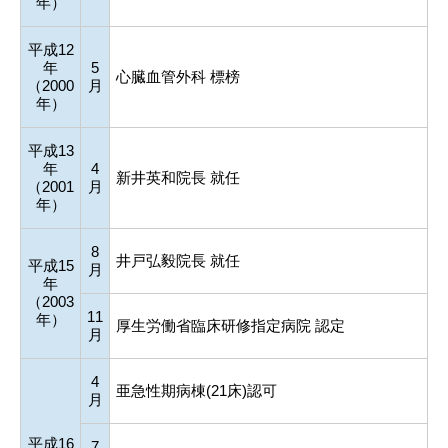
年）
平成12
年
5
心臓血管外科 標榜
（2000
月
年）
平成13
年
4
新井英和院長 就任
（2001
月
年）
8
井戸弘毅院長 就任
平成15
月
年
（2003
11
年）
厚生労働省臨床研修指定病院 認定
月
4
亜急性期病棟(21床)認可
月
平成16
7