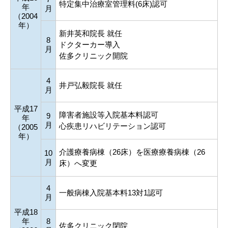
特定集中治療室管理料(6床)認可
年
月
（2004
年）
新井英和院長 就任
8
ドクターカー導入
月
佐多クリニック開院
4
井戸弘毅院長 就任
月
平成17
障害者施設等入院基本料認可
9
年
月
心疾患リハビリテーション認可
（2005
年）
介護療養病棟（26床）を医療療養病棟（26
10
月
床）へ変更
4
一般病棟入院基本料13対1認可
月
平成18
年
8
佐多クリニック閉院