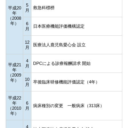
5
救急科標榜
平成20
月
年
（2008
年）
6
日本医療機能評価機構認定
月
12
医療法人鹿児島愛心会 設立
月
4
DPCによる診療報酬請求 開始
平成21
月
年
（2009
10
年）
卒後臨床研修機能評価認定（4年）
月
平成22
年
6
病床種別の変更 一般病床（313床）
（2010
月
年）
4