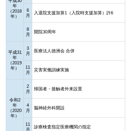
平成30
年
6
（2018
入退院支援加算1（入院時支援加算）許6
月
年）
8
開院30周年
月
3
医療法人徳洲会 合併
平成31
月
年
（2019
11
年）
災害実働訓練実施
月
2
帰国者・接触者外来設置
月
令和2
年
4
脳神経外科開設
（2020
月
年）
11
診療検査指定医療機関の指定
月