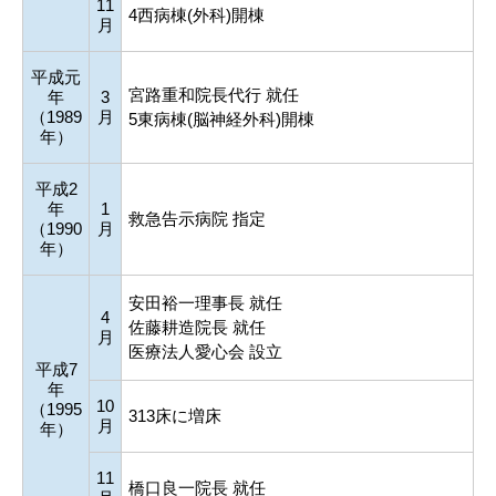
11
4西病棟(外科)開棟
月
平成元
宮路重和院長代行 就任
年
3
（1989
月
5東病棟(脳神経外科)開棟
年）
平成2
年
1
救急告示病院 指定
（1990
月
年）
安田裕一理事長 就任
4
佐藤耕造院長 就任
月
医療法人愛心会 設立
平成7
年
10
（1995
313床に増床
月
年）
11
橋口良一院長 就任