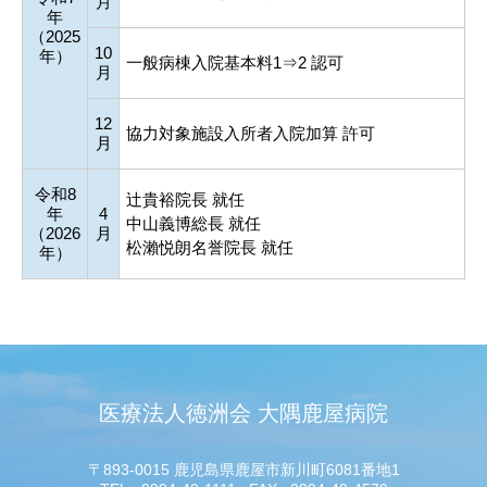
月
年
（2025
10
年）
一般病棟入院基本料1⇒2 認可
月
12
協力対象施設入所者入院加算 許可
月
令和8
辻貴裕院長 就任
年
4
中山義博総長 就任
（2026
月
松瀨悦朗名誉院長 就任
年）
医療法人徳洲会 大隅鹿屋病院
〒893-0015 鹿児島県鹿屋市新川町6081番地1