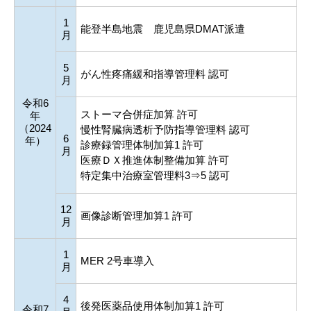
1
能登半島地震 鹿児島県DMAT派遣
月
5
がん性疼痛緩和指導管理料 認可
月
令和6
ストーマ合併症加算 許可
年
（2024
慢性腎臓病透析予防指導管理料 認可
6
年）
診療録管理体制加算1 許可
月
医療ＤＸ推進体制整備加算 許可
特定集中治療室管理料3⇒5 認可
12
画像診断管理加算1 許可
月
1
MER 2号車導入
月
4
後発医薬品使用体制加算1 許可
令和7