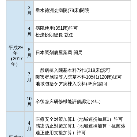
3
垂水徳洲会病院(78床)閉院
月
病院使用(391床)許可
4
月
松瀬悦朗総長 就任
平成29
6
日本調剤鹿屋薬局 開局
年
月
（2017
年）
一般病棟入院基本料7対1(218床)認可
7
障害者施設等入院基本料10対1(120床)認可
月
地域包括ケア病棟入院料(45床)認可
10
卒後臨床研修機能評価認定(4年)
月
医療安全対策加算1（地域連携加算1）許可
4
感染防止対策加算1（地域連携加算・抗菌薬
月
適正使用支援加算）許可