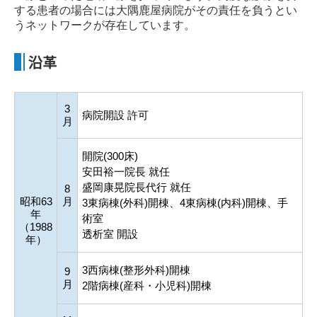
する患者の場合には大隅鹿屋病院がその責任を負うとい
うネットワークが存在しています。
沿革
3
病院開設 許可
月
開院(300床)
安田裕一院長 就任
盛岡康晃院長代行 就任
8
昭和63
月
3東病棟(外科)開棟、4東病棟(内科)開棟、手
年
術室
（1988
透析室 開設
年）
3西病棟(整形外科)開棟
9
月
2階病棟(産科・小児科)開棟