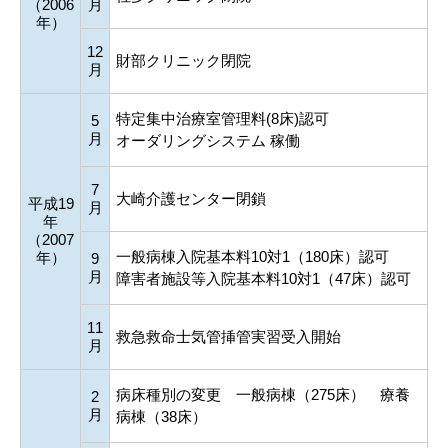
（2006
月
年）
12
財部クリニック閉院
月
特定集中治療室管理料(8床)認可
5
月
オーダリングシステム 稼働
7
大崎介護センター閉鎖
平成19
月
年
（2007
一般病棟入院基本料10対1（180床）認可
年）
9
月
障害者施設等入院基本料10対1（47床）認可
11
救急救命士気管挿管実習受入開始
月
病床種別の変更 一般病棟（275床） 療養
2
月
病棟（38床）