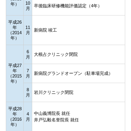
10
年）
卒後臨床研修機能評価認定（4年）
月
平成26
年
11
新病院 竣工
（2014
月
年）
6
大根占クリニック閉院
月
平成27
年
7
新病院グランドオープン（駐車場完成）
（2015
月
年）
8
岩川クリニック閉院
月
平成28
中山義博院長 就任
年
4
（2016
月
井戸弘毅名誉院長 就任
年）