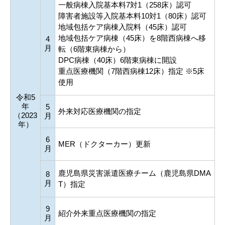
一般病棟入院基本料7対1（258床）認可
障害者施設等入院基本料10対1（80床）認可
地域包括ケア病棟入院料（45床）認可
地域包括ケア病棟（45床）を8階西病棟へ移
4
月
転（6階東病棟から）
DPC病棟（40床）6階東病棟に開設
重点医療機関（7階西病棟12床）指定 ※5床
使用
令和5
年
5
外来対応医療機関の指定
（2023
月
年）
6
MER（ドクターカー）更新
月
鹿児島県災害派遣医療チーム（鹿児島県DMA
8
月
T）指定
9
紹介外来重点医療機関の指定
月