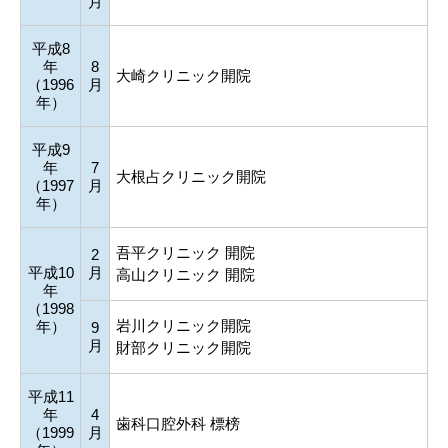
月
平成8
年
8
大崎クリニック開院
（1996
月
年）
平成9
年
7
大根占クリニック開院
（1997
月
年）
吾平クリニック 開院
2
平成10
月
高山クリニック 開院
年
（1998
岩川クリニック開院
年）
9
月
財部クリニック開院
平成11
年
4
歯科口腔外科 標榜
（1999
月