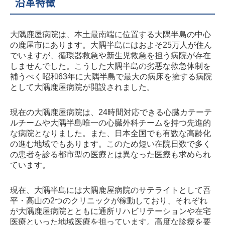
沿革特徴
大隅鹿屋病院は、本土最南端に位置する大隅半島の中心
の鹿屋市にあります。大隅半島にはおよそ25万人が住ん
でいますが、循環器救急や新生児救急を担う病院が存在
しませんでした。こうした大隅半島の劣悪な救急体制を
補うべく昭和63年に大隅半島で最大の病床を擁する病院
として大隅鹿屋病院が開設されました。
現在の大隅鹿屋病院は、24時間対応できる心臓カテーテ
ルチームや大隅半島唯一の心臓外科チームを持つ先進的
な病院となりました。また、日本全国でも有数な高齢化
の進む地域でもあります。このため短い在院日数で多く
の患者を診る都市型の医療とは異なった医療も求められ
ています。
現在、大隅半島には大隅鹿屋病院のサテライトとして吾
平・高山の2つのクリニックが稼動しており、それぞれ
が大隅鹿屋病院とともに通所リハビリテーションや在宅
医療といった地域医療を担っています。高度な診療を要