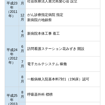
社会医療法人鹿児島愛心会 設立
平成23
月
年
（2011
がん診療指定病院 指定
12
年）
月
新病院の地鎮祭
4
新病院本体工事 着工
月
6
訪問看護ステーション花みずき 開設
平成24
月
年
（2012
7
年）
電子カルテシステム 稼働
月
8
一般病棟入院基本料7対1（196床）認可
月
8
呼吸器外科 標榜
平成25
月
年
（2013