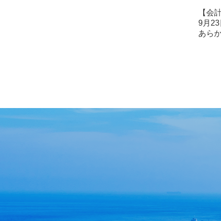
【会
9月
あら